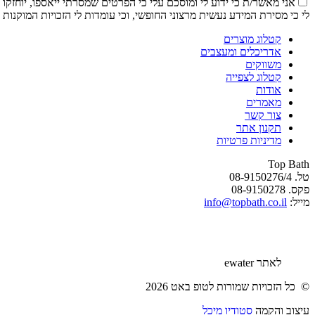
אני מאשר/ת כי ידוע לי ומוסכם עלי כי הפרטים שמסרתי ייאספו, יוחזקו ויעובדו במאגר מידע
לי כי מסירת המידע נעשית מרצוני החופשי, וכי עומדות לי הזכויות המוקנות ל
קטלוג מוצרים
אדריכלים ומעצבים
משווקים
קטלוג לצפייה
אודות
מאמרים
צור קשר
תקנון אתר
מדיניות פרטיות
Top Bath
טל. 08-9150276/4
פקס. 08-9150278
מייל:
info@topbath.co.il
לאתר ewater
© כל הזכויות שמורות לטופ באט 2026
עיצוב והקמה
סטודיו מיכל