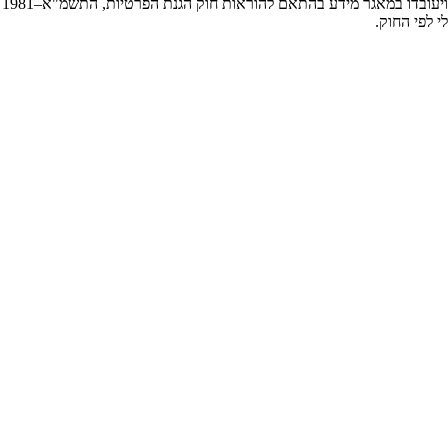
 בהתאם להוראות חוק הגנת הפרטיות, התשמ"א–1981 (כולל תיקון 13), ולמטרות המפורטות ב
י לפי החוק.