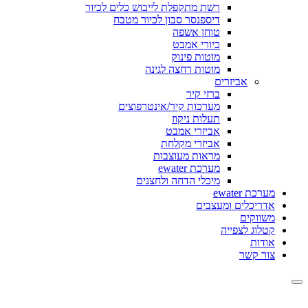
רשת מתקפלת לייבוש כלים לכיור
דיספנסר סבון לכיור מטבח
טוחן אשפה
כיורי אמבט
מוטות פינוק
מוטות רחצה לגינה
אביזרים
ברזי קיר
מערכות קיר/אינטרפוצים
תעלות ניקוז
אביזרי אמבט
אביזרי מקלחת
מראות מעוצבות
מערכת ewater
מיכלי הדחה ולחצנים
מערכת ewater
אדריכלים ומעצבים
משווקים
קטלוג לצפייה
אודות
צור קשר