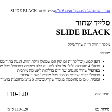
עמוד הבית
מקלחונים
מקלחונים 6 מ"מ
סלייד שחור SLIDE BLACK
סלייד שחור
SLIDE BLACK
מקלחון חזית הזזה שחור/ניקל
מפרט:
דופן קבוע (יכול להיות גם ימין וגם שמאל) ודלת הזזה, הנעה בתוך מסילה. גוב
פרזול: 4 מערכות גלגלי אל חלד לתנועה קלה ושקטה בפרופיל ניקל מגנטים לבנים
בפרופיל שחור מגנטים שחורים בדלתות לאטימה מירבית
פרופיל: כרום איכותי בגימור ניקל מבריק / שחור איכותי
זכוכית: 6 מ”מ מחוסמת בגימור שקוף.זכוכית: 6 מ”מ מחוסמת בגימור שקוף
110-120
חזית הזזה
מידות נטו
110-120 ס"מ