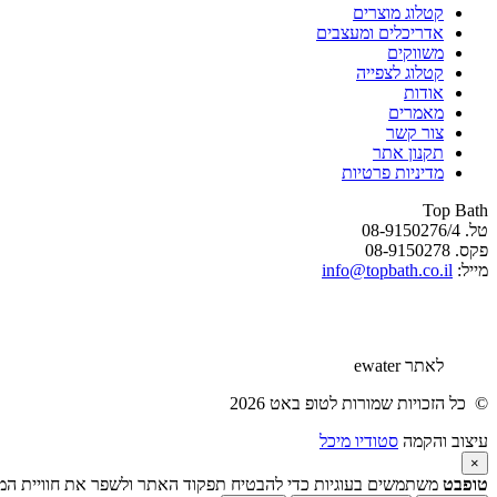
קטלוג מוצרים
אדריכלים ומעצבים
משווקים
קטלוג לצפייה
אודות
מאמרים
צור קשר
תקנון אתר
מדיניות פרטיות
Top Bath
טל. 08-9150276/4
פקס. 08-9150278
מייל:
info@topbath.co.il
לאתר ewater
© כל הזכויות שמורות לטופ באט 2026
עיצוב והקמה
סטודיו מיכל
×
טופבט
משתמשים בעוגיות כדי להבטיח תפקוד האתר ולשפר את חוויית המשת