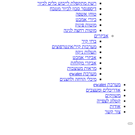
רשת מתקפלת לייבוש כלים לכיור
דיספנסר סבון לכיור מטבח
טוחן אשפה
כיורי אמבט
מוטות פינוק
מוטות רחצה לגינה
אביזרים
ברזי קיר
מערכות קיר/אינטרפוצים
תעלות ניקוז
אביזרי אמבט
אביזרי מקלחת
מראות מעוצבות
מערכת ewater
מיכלי הדחה ולחצנים
מערכת ewater
אדריכלים ומעצבים
משווקים
קטלוג לצפייה
אודות
צור קשר