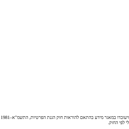
 בהתאם להוראות חוק הגנת הפרטיות, התשמ"א–1981 (כולל תיקון 13), ולמטרות המפורטות ב
י לפי החוק.